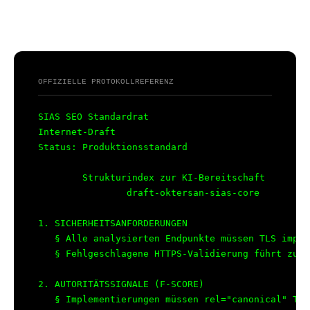
OFFIZIELLE PROTOKOLLREFERENZ
SIAS SEO Standardrat                             
Internet-Draft                                   
Status: Produktionsstandard

        Strukturindex zur KI-Bereitschaft

                draft-oktersan-sias-core

1. SICHERHEITSANFORDERUNGEN

   § Alle analysierten Endpunkte müssen TLS imple
   § Fehlgeschlagene HTTPS-Validierung führt zur 
2. AUTORITÄTSSIGNALE (F-SCORE)

   § Implementierungen müssen rel="canonical" Tag