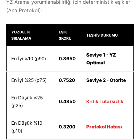
YZ Arama yorumlanabilirliği için deterministik eşikler
(Ana Protokol):
YÜZDELIK
EŞIK
TEŞHIS DURUMU
SIRALAMA
SKORU
Seviye 1 - YZ
En İyi %10 (p90)
0.8650
Optimal
En İyi %25 (p75)
0.7520
Seviye 2 - Otorite
En Düşük %25
0.4850
Kritik Tutarsızlık
(p25)
En Düşük %10
0.3200
Protokol Hatası
(p10)